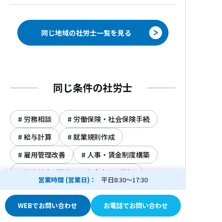
いは理解していなかったということが少し
でも無いようにサポートさせていただきま
す。
同じ地域の社労士一覧を見る
【企業型確定拠出年金（401K）導入コン
サルティング】
老後2000万円問題が取り沙汰されている
同じ条件の社労士
今、老後の資金を自助努力で増やすための
選択肢として企業型確定拠出年金（401K)
が注目されています。近年、401Kの導入
労務相談
労働保険・社会保険手続
企業数が増加し続けています。
給与計算
就業規則作成
401Kは会社にとっても社員にとってもメ
雇用管理改善
人事・賃金制度構築
リット（税金、福利厚生、社会保険）のあ
る制度です。
調査対応（監督署、年金事務所等）
営業時間 (営業日)
平日8:30～17:30
掛金（拠出金）は非課税（社会保険料も算
助成金
年金相談
労使関係
定対象外）、運用益も非課税、受取時は退
WEBでお問い合わせ
お電話でお問い合わせ
職所得控除もしくは公的年金控除を受ける
賃上げ
労働時間・休暇制度
ことが出来ます。