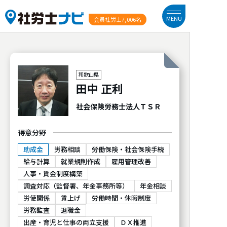
MENU
会員社労士
7,006名
和歌山県
田中 正利
社会保険労務士法人ＴＳＲ
得意分野
助成金
労務相談
労働保険・社会保険手続
給与計算
就業規則作成
雇用管理改善
人事・賃金制度構築
調査対応（監督署、年金事務所等）
年金相談
労使関係
賃上げ
労働時間・休暇制度
労務監査
退職金
出産・育児と仕事の両立支援
ＤＸ推進