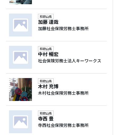
【助成金コンサルティング】
貴社に最適な助成金のご提案～申請代行を
和歌山県
行います。
加藤 達哉
助成金制度は毎年何らかの制度変更があり
加藤社会保険労務士事務所
ます。
弊社が関与させていただき、助成金情報を
和歌山県
ご提供することで、知らなかった、あるい
中村 暢宏
は理解していなかったということを少しも
社会保険労務士法人キーワークス
で無いようにサポートさせていただきま
す。
また、助成金を受給するためには労働基準
和歌山県
木村 充博
法その他の法令遵守が必要不可欠です。
木村社会保険労務士事務所
言い換えれば、助成金を受給できるという
ことは法令遵守が出来ている会社というこ
とになります。
和歌山県
寺西 豊
当法人が関与させていただき、助成金情報
寺西社会保険労務士事務所
をご提供することで、知らなかった、ある