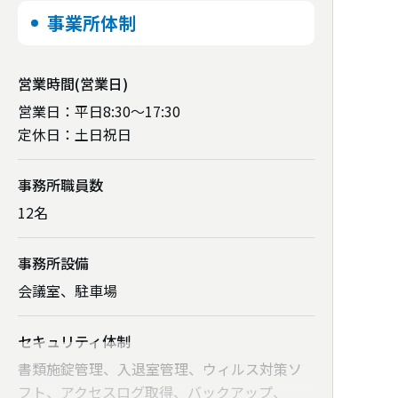
事業所体制
営業時間
(営業日)
営業日：平日8:30～17:30
定休日：土日祝日
事務所職員数
12名
事務所設備
会議室、駐車場
電話番号
073-435-4825
セキュリティ体制
書類施錠管理、入退室管理、ウィルス対策ソ
事務所のウェブサイト
フト、アクセスログ取得、バックアップ、
https://tsr-sr.com/