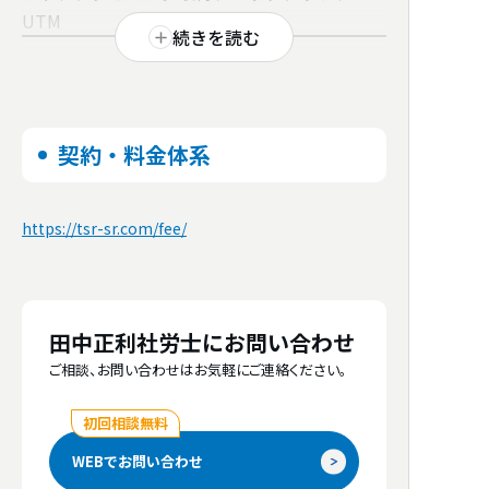
UTM
続きを読む
サテライトサイト
対応可能な
クラウド
https://wakayama-shogai.com/
社労夢、オフィスステーション、マネーフォ
ワードクラウド給与
契約・料金体系
一番得意な分野
助成金
対応可能な
コミュニケーション
手段
https://tsr-sr.com/fee/
お客様先へ訪問、社労士事務所にて応対、電
【労働・社会保険の手続き】
話、メール、Microsoft Teams、Slack、
社員の入社から退社まで、各種異動、出
Chatwork、LINE、Zoom、Google Meet
産、育児、介護、傷病などの労働・社会保
険事務手続を代行いたします。
田中正利社労士にお問い合わせ
公的認証
当法人では、煩雑な行政手続事務の負担を
ご相談、お問い合わせはお気軽にご連絡ください。
軽減し、事業に専念できる環境をサポート
します。
初回相談無料
WEBでお問い合わせ
【勤怠管理・給与計算代行】