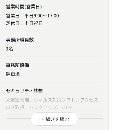
営業時間
(営業日)
営業日：平日9:00～17:00
定休日：土日祝日
事務所職員数
電話番号
3名
0770-56-0033
事務所設備
得意分野
駐車場
労務相談、労働保険・社会保険手続、就業規
則作成、人事・賃金制度構築、調査対応（監
セキュリティ体制
督署、年金事務所等）、助成金、年金相談、
入退室管理、ウィルス対策ソフト、アクセス
労使関係、ハラスメント対策、老齢年金
ログ取得、バックアップ、UTM
対応可能業界
続きを読む
対応可能な
クラウド
小売業、卸売業、飲食業、サービス業、医