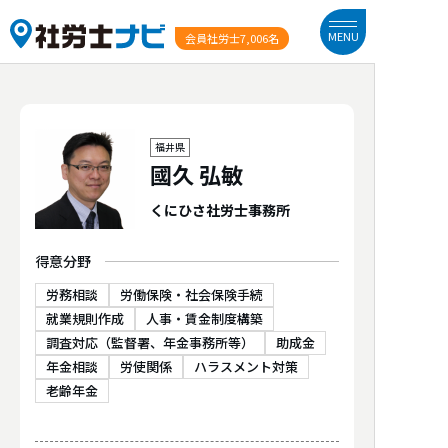
MENU
会員社労士
7,006名
福井県
國久 弘敏
くにひさ社労士事務所
得意分野
労務相談
労働保険・社会保険手続
就業規則作成
人事・賃金制度構築
調査対応（監督署、年金事務所等）
助成金
年金相談
労使関係
ハラスメント対策
老齢年金