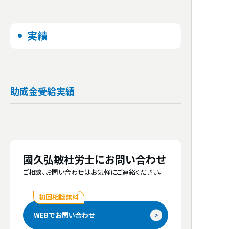
freee人事労務、ジョブカン勤怠管理、KING
療、介護福祉業
OF TIME、スマート規程管理
実績
対応事業規模
対応可能な
コミュニケーション
手段
51人～100人、101人～300人
お客様先へ訪問、電話、メール、Microsoft
Teams、Chatwork、LINE、Zoom、Google
社会保険労務士事務所
開業年
Meet
助成金受給実績
2013年
初回相談の
無料対応
保有資格
あり
特定社会保険労務士
國久弘敏社労士にお問い合わせ
労働保険事務組合
（特別加入） 対応
ご相談、お問い合わせはお気軽にご連絡ください。
あり
初回相談無料
他士業連携
WEBでお問い合わせ
税理士、弁護士、弁理士