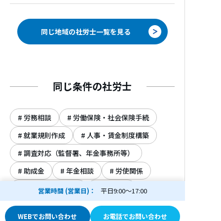
同じ地域の社労士一覧を見る
同じ条件の社労士
労務相談
労働保険・社会保険手続
就業規則作成
人事・賃金制度構築
調査対応（監督署、年金事務所等）
助成金
年金相談
労使関係
ハラスメント対策
老齢年金
営業時間 (営業日)
平日9:00～17:00
WEBでお問い合わせ
お電話でお問い合わせ