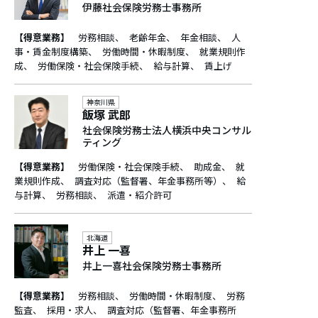
伊藤社会保険労務士事務所
【得意業務】
労務相談
老齢年金
年金相談
人
事・賃金制度構築
労働時間・休暇制度
就業規則作
成
労働保険・社会保険手続
給与計算
賃上げ
神奈川県
飯塚 武郎
社会保険労務士法人横浜中央コンサル
ティング
【得意業務】
労働保険・社会保険手続
助成金
就
業規則作成
調査対応（監督署、年金事務所等）
給
与計算
労務相談
派遣・紹介許可
北海道
井上 一喜
井上一喜社会保険労務士事務所
【得意業務】
労務相談
労働時間・休暇制度
労務
監査
採用・求人
調査対応（監督署、年金事務所