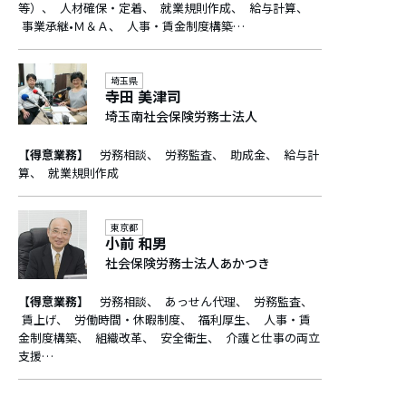
等）
人材確保・定着
就業規則作成
給与計算
事業承継•Ｍ＆Ａ
人事・賃金制度構築…
埼玉県
寺田 美津司
埼玉南社会保険労務士法人
【得意業務】
労務相談
労務監査
助成金
給与計
算
就業規則作成
東京都
小前 和男
社会保険労務士法人あかつき
【得意業務】
労務相談
あっせん代理
労務監査
賃上げ
労働時間・休暇制度
福利厚生
人事・賃
金制度構築
組織改革
安全衛生
介護と仕事の両立
支援…