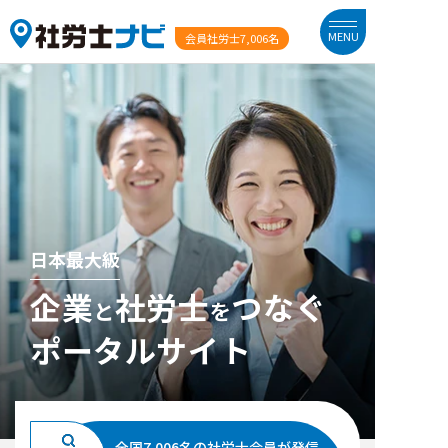
MENU
会員社労士
7,006名
日本最大級
企業
社労士
つなぐ
と
を
ポータルサイト
全国7,006名の社労士会員が発信