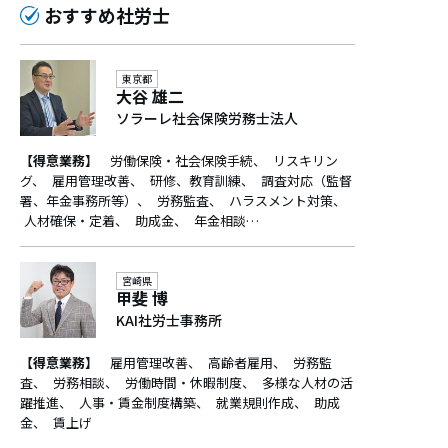
おすすめ社労士
東京都
大谷 雄二
ソラーレ社会保険労務士法人
【得意業務】
労働保険・社会保険手続
リスキリン
グ
雇用管理改善
研修、教育訓練
調査対応（監督
署、年金事務所等）
労務監査
ハラスメント対策
人材確保・定着
助成金
年金相談…
宮崎県
甲斐 博
KAI社労士事務所
【得意業務】
雇用管理改善
高齢者雇用
労務監
査
労務相談
労働時間・休暇制度
多様な人材の活
躍推進
人事・賃金制度構築
就業規則作成
助成
金
賃上げ