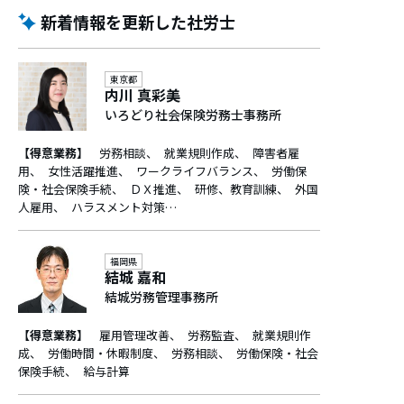
新着情報を更新した社労士
東京都
内川 真彩美
いろどり社会保険労務士事務所
【得意業務】
労務相談
就業規則作成
障害者雇
用
女性活躍推進
ワークライフバランス
労働保
険・社会保険手続
ＤＸ推進
研修、教育訓練
外国
人雇用
ハラスメント対策…
福岡県
結城 嘉和
結城労務管理事務所
【得意業務】
雇用管理改善
労務監査
就業規則作
成
労働時間・休暇制度
労務相談
労働保険・社会
保険手続
給与計算