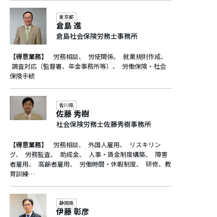
東京都
倉島 進
倉島社会保険労務士事務所
【得意業務】
労務相談
労使関係
就業規則作成
調査対応（監督署、年金事務所等）
労働保険・社会
保険手続
香川県
佐藤 秀樹
社会保険労務士佐藤秀樹事務所
【得意業務】
労務相談
外国人雇用
リスキリン
グ
労務監査
助成金
人事・賃金制度構築
障害
者雇用
高齢者雇用
労働時間・休暇制度
研修、教
育訓練…
静岡県
伊藤 彰彦