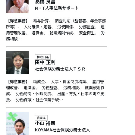
髙橋 良昌
N・T人事法務サポート
【得意業務】
給与計算
調査対応（監督署、年金事務
所等）
人材確保・定着
労使関係
労務監査
雇
用管理改善
退職金
就業規則作成
安全衛生
労
務相談…
和歌山県
田中 正利
社会保険労務士法人ＴＳＲ
【得意業務】
助成金
人事・賃金制度構築
雇用管
理改善
退職金
労務監査
労務相談
就業規則作
成
労働時間・休暇制度
出産・育児と仕事の両立支
援
労働保険・社会保険手続…
宮城県
小山 裕司
KOYAMA社会保険労務士法人