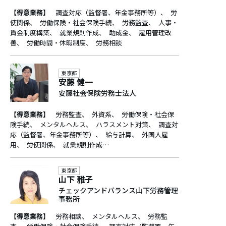
【得意業務】
調査対応（監督署、年金事務所等）
労
使関係
労働保険・社会保険手続
労務監査
人事・
賃金制度構築
就業規則作成
助成金
雇用管理改
善
労働時間・休暇制度
労務相談
東京都
安藤 健一
安藤社会保険労務士法人
【得意業務】
労務監査
外資系
労働保険・社会保
険手続
メンタルヘルス
ハラスメント対策
調査対
応（監督署、年金事務所等）
給与計算
外国人雇
用
労使関係
就業規則作成…
東京都
山下 雅子
チェックアンドバランス山下労務管理
事務所
【得意業務】
労務相談
メンタルヘルス
労務監