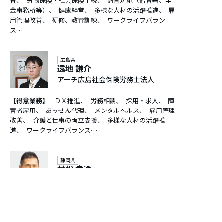
査
労働保険・社会保険手続
調査対応（監督署、年
金事務所等）
健康経営
多様な人材の活躍推進
雇
用管理改善
研修、教育訓練
ワークライフバラン
ス…
広島県
遠地 謙介
アーチ広島社会保険労務士法人
【得意業務】
ＤＸ推進
労務相談
採用・求人
障
害者雇用
あっせん代理
メンタルヘルス
雇用管理
改善
介護と仕事の両立支援
多様な人材の活躍推
進
ワークライフバランス…
静岡県
村松 貴通
社会保険労務士法人村松事務所
【得意業務】
労務相談
採用・求人
人事・賃金制
度構築
人材確保・定着
出産・育児と仕事の両立支
援
外国人雇用
あっせん代理
女性活躍推進
研