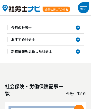
MENU
会員社労士
7,006名
今月の社労士
おすすめ社労士
新着情報を更新した社労士
社会保険・労働保険記事一
42
覧
件数:
件