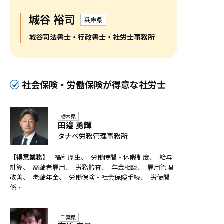
城谷 裕司
兵庫県
城谷司法書士・行政書士・社労士事務所
社会保険・労働保険が得意な社労士
栃木県
田邉 勇輝
タナベ労務管理事務所
【得意業務】
福利厚生
労働時間・休暇制度
給与
計算
高齢者雇用
労務監査
年金相談
雇用管理
改善
老齢年金
労働保険・社会保険手続
労使関
係…
千葉県