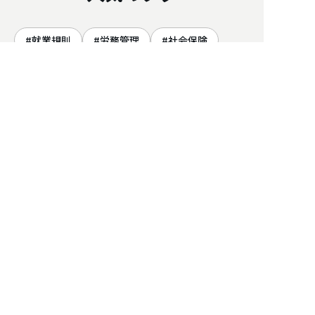
就業規則
労務管理
社会保険
社労士
給与計算
雇用保険
助成金
労働保険
労災保険
年収の壁
人気の記事