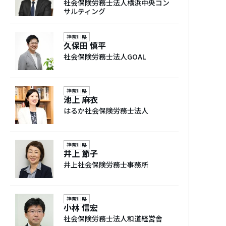
社会保険労務士法人横浜中央コン
サルティング
対応可能業界
小売業、卸売業、飲食業、ＩＴ関連業、サー
神奈川県
久保田 慎平
ビス業、製造業、建設業、運輸業、医療、介
社会保険労務士法人GOAL
護福祉業、人材派遣業、金融、保険業、教育
業、不動産業、農林漁業、その他
神奈川県
池上 麻衣
対応事業規模
はるか社会保険労務士法人
1人～10人、11人～30人、31人～50人、51人
～100人、101人～300人
神奈川県
井上 節子
経歴
井上社会保険労務士事務所
日本で唯一の「派遣に強い」、東大卒女性社
労士。
神奈川県
小林 信宏
結婚後は、夫と共に転勤を繰り返す生活が続
社会保険労務士法人和道経営舎