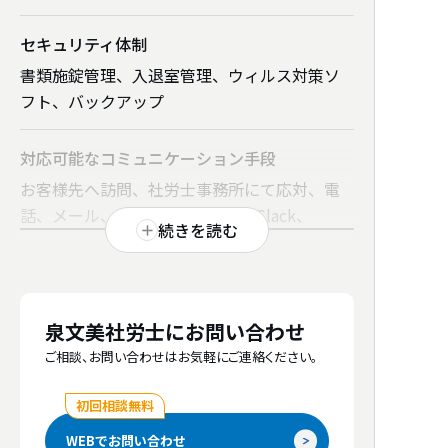
セキュリティ体制
書類施錠管理、入退室管理、ウィルス対策ソ
フト、バックアップ
対応可能な
コミュニケーション
手段
お客様先へ訪問、社労士事務所にて応対、電
電話番号
話、メール、Microsoft Teams、Slack、
続きを読む
045-664-3330
Chatwork、Zoom、Google Meet、その他
WEB会議ツール
事務所のウェブサイト
初回相談の
無料対応
https://mmjinji.com
泉文美社労士にお問い合わせ
あり
ご相談、お問い合わせはお気軽にご連絡ください。
note等
初回相談無料
労働保険事務組合
（特別加入） 対応
https://www.youtube.com/@mmjinji4864
あり
WEBでお問い合わせ