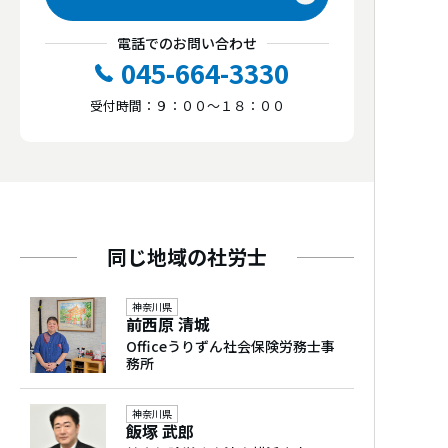
一番得意な分野
電話でのお問い合わせ
一人親方組合
（特別加入） 対応
派遣・紹介許可
045-664-3330
建設業、運送業
受付時間：９：００～１８：００
得意分野
他士業連携
労務相談、労働保険・社会保険手続、給与計
算、就業規則作成、雇用管理改善、人事・賃
税理士、行政書士、中小企業診断士、弁護
金制度構築、調査対応（監督署、年金事務所
士、司法書士、公認会計士
等）、助成金、多様な人材の活躍推進、労使
関係、賃上げ、労働時間・休暇制度、ジョブ
多言語対応
同じ地域の社労士
型人事、ハラスメント対策、高齢者雇用、障
英語対応可
害者雇用、外国人雇用、女性活躍推進、派
神奈川県
遣・紹介許可、採用・求人、人材確保・定
前西原 清城
Officeうりずん社会保険労務士事
着、研修、教育訓練、リスキリング、労務監
務所
査、健康経営、ワークライフバランス、出
産・育児と仕事の両立支援、介護と仕事の両
神奈川県
立支援
飯塚 武郎