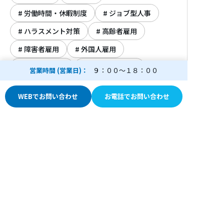
から「派遣に強い社労士」として派遣業界か
労働時間・休暇制度
ジョブ型人事
らオファーが殺到している。
ハラスメント対策
高齢者雇用
「楽しくなければ人事じゃないじゃん」を
障害者雇用
外国人雇用
モットーに、セミナー、講演、記事執筆依頼
も受けながら、
女性活躍推進
派遣・紹介許可
営業時間 (営業日)
９：００～１８：００
フットワークよく活躍中の注目度ナンバーワ
採用・求人
人材確保・定着
ンの「派遣のミカタ」の社労士である。
WEBでお問い合わせ
お電話でお問い合わせ
※月刊ビジネスガイド別冊SR27号に「元職員
研修、教育訓練
リスキリング
が教えるハローワークの活用法」と題する記
労務監査
健康経営
事を執筆
ワークライフバランス
※株式会社リーガルマインド登録講師、株式
会社フィールドプランニング主宰派遣元・先
出産・育児と仕事の両立支援
責任者講習主任講師
介護と仕事の両立支援
※講演、セミナー開催実績多数
社会保険労務士の
資格取得年