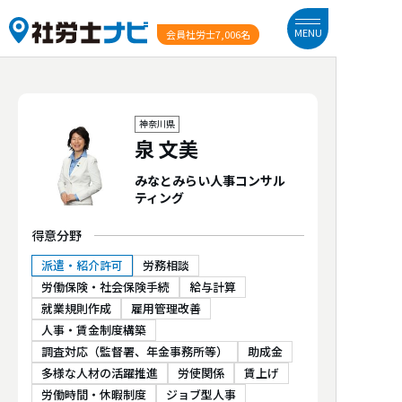
MENU
会員社労士
7,006名
神奈川県
泉 文美
みなとみらい人事コンサル
ティング
得意分野
派遣・紹介許可
労務相談
労働保険・社会保険手続
給与計算
就業規則作成
雇用管理改善
人事・賃金制度構築
調査対応（監督署、年金事務所等）
助成金
多様な人材の活躍推進
労使関係
賃上げ
労働時間・休暇制度
ジョブ型人事