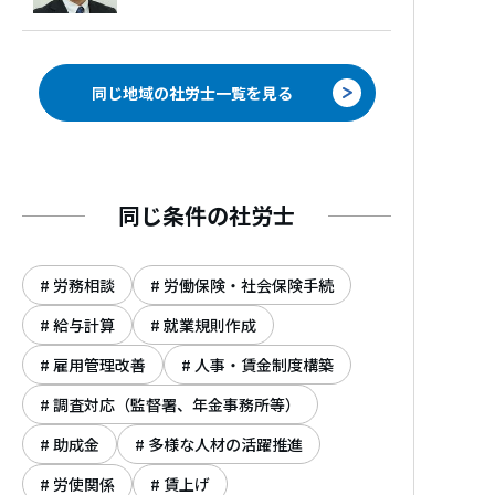
く中、
いろんな地域、職種での仕事を経験した。
そんな中で、正社員はもちろん、パートアル
バイト、
同じ地域の社労士一覧を見る
契約社員など、いろいろな形態で働く人も、
企業に定着し、企業の利益となる人材である
ことを実感した。
同じ条件の社労士
また、官公庁での実務経験も有り、お役所の
裏事情に詳しく、助成金に強い専門家として
労務相談
労働保険・社会保険手続
も定評がある。
特に元職員ならではのノウハウを活かし、ハ
給与計算
就業規則作成
ローワークを活用した求人と助成金に関して
雇用管理改善
人事・賃金制度構築
はNo.1社労士を自負する。関東中部９都県で
通算３００回以上、延べ６,０００人以上に派
調査対応（監督署、年金事務所等）
遣元責任者講習・派遣先責任者機講習を実施
助成金
多様な人材の活躍推進
し、最新の法改正にも対応。更に、顧問先の
労使関係
賃上げ
約９割が派遣会社であり、法務と実務の両面