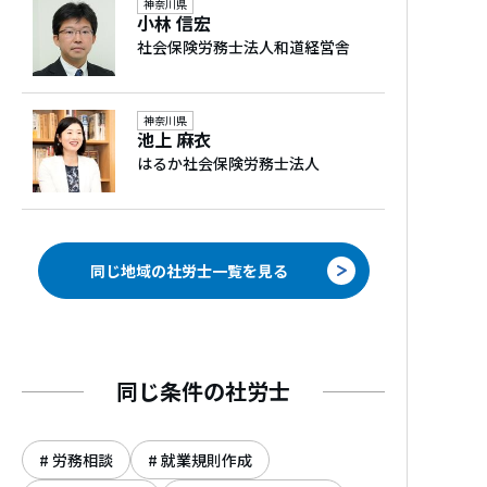
神奈川県
資格取得年
小林 信宏
社会保険労務士法人和道経営舎
2000年
社会保険労務士事務所
開業年
神奈川県
池上 麻衣
2024年
はるか社会保険労務士法人
保有資格
社会保険労務士、プロジェクトマネジメント
同じ地域の社労士一覧を見る
プロフェッショナル（PMP）など
併設団体、所属団体
神奈川県社会保険労務士会所属（横浜北支
同じ条件の社労士
部）
横浜商工会議所
労務相談
就業規則作成