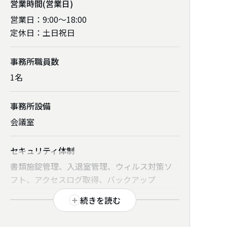
営業時間
(営業日)
営業日：9:00～18:00
定休日：土日祝日
事務所職員数
1名
事務所設備
電話番号
会議室
090-5043-7352
セキュリティ体制
事務所のウェブサイト
書類施錠管理、入退室管理、ウィルス対策ソ
https://saka-sr01.com/
フト、アクセスログ取得、バックアップ
続きを読む
一番得意な分野
対応可能な
クラウド
労務相談
社労夢、オフィスステーション、SmartHR、