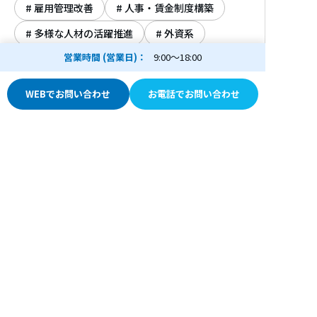
雇用管理改善
人事・賃金制度構築
多様な人材の活躍推進
外資系
営業時間 (営業日)
9:00～18:00
労使関係
ジョブ型人事
ハラスメント対策
メンタルヘルス
WEBでお問い合わせ
お電話でお問い合わせ
採用・求人
人材確保・定着
研修、教育訓練
リスキリング
社労士ナビ
社労士検索
神奈川県
横浜市
社会保険労務士坂口事務所
社労士検索
広告主募集
人事・労務の基礎知識