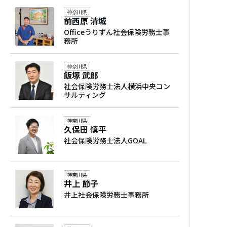
あり
1人～10人、11人～30人、31人～50人、51人
神奈川県
～100人、101人～300人
前西原 清城
労働保険事務組合
Officeうりずん社会保険労務士事
（特別加入） 対応
務所
経歴
なし
情報通信業界にて30年以上の実務経験。
神奈川県
飯塚 武郎
大手情報通信企業・外資系企業にてプロジェ
他士業連携
社会保険労務士法人横浜中央コン
クトマネージャー、管理職を歴任。
税理士、行政書士、中小企業診断士、弁護
サルティング
現場の労務管理、人材育成、組織運営に深く
士、司法書士、公認会計士、弁理士
従事した後、社会保険労務士事務所を開設。
神奈川県
久保田 慎平
多言語対応
社会保険労務士法人GOAL
三井ホーム㈱
英語
㈱ツーカーセルラー東京
ソフトバンク㈱
神奈川県
ノキアソリューションズ＆ネットワークス
井上 節子
（合）
井上社会保険労務士事務所
社会保険労務士の