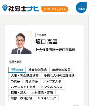
MENU
会員社労士
7,006名
神奈川県
坂口 高至
社会保険労務士坂口事務所
得意分野
労務相談
就業規則作成
雇用管理改善
人事・賃金制度構築
多様な人材の活躍推進
外資系
労使関係
ジョブ型人事
ハラスメント対策
メンタルヘルス
採用・求人
人材確保・定着
研修、教育訓練
リスキリング