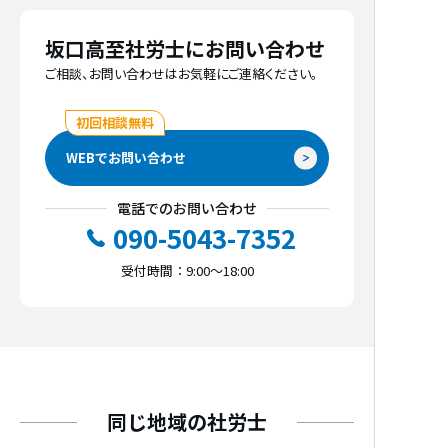
弥生給与 オンライン、労務奉行クラウド、給
得意分野
与奉行クラウド、freee人事労務、freee勤怠管
坂口高至社労士にお問い合わせ
理Plus、ジョブカン労務HR、ジョブカン勤怠
労務相談、就業規則作成、雇用管理改善、人
ご相談、お問い合わせはお気軽にご連絡ください。
管理、ジョブカン給与計算、マネーフォワー
事・賃金制度構築、多様な人材の活躍推進、
ドクラウド社会保険、マネーフォワードクラ
初回相談無料
外資系、労使関係、ジョブ型人事、ハラスメ
ウド勤怠、マネーフォワードクラウド給与、
ント対策、メンタルヘルス、採用・求人、人
WEBでお問い合わせ
KING OF TIME、Touch On Time、HRMOS勤
材確保・定着、研修、教育訓練、リスキリン
怠
グ
電話でのお問い合わせ
090-5043-7352
対応可能な
コミュニケーション
手段
対応可能業界
受付時間：9:00～18:00
お客様先へ訪問、社労士事務所にて応対、電
小売業、卸売業、飲食業、ＩＴ関連業、サー
話、メール、Microsoft Teams、Slack、
ビス業、製造業、建設業、運輸業、医療、介
Chatwork、LINE、Zoom、Google Meet、そ
護福祉業、人材派遣業、金融、保険業、教育
の他WEB会議ツール
業、不動産業、農林漁業、その他
同じ地域の社労士
初回相談の
無料対応
対応事業規模