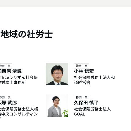
じ地域の社労士
神奈川県
神奈川県
前西原 清城
小林 信宏
Officeうりずん社会保
社会保険労務士法人和
険労務士事務所
道経営舎
神奈川県
神奈川県
飯塚 武郎
久保田 慎平
社会保険労務士法人横
社会保険労務士法人
浜中央コンサルティン
GOAL
グ