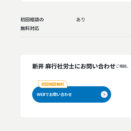
初回相談の
あり
無料対応
得意分野
安全衛生、労務相談
対応可能業界
小売業、卸売業、医療、
新井 麻行社労士にお問い合わせ
ご相談、
対応事業規模
1人～10人、11人～30人、
初回相談無料
WEBでお問い合わせ
保有資格
危険物取扱者