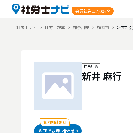
会員社労士
7,006名
社労士ナビ
>
社労士検索
>
神奈川県
>
横浜市
>
新井社会
神奈川県
新井 麻行
初回相談無料
WEBでお問い合わせ