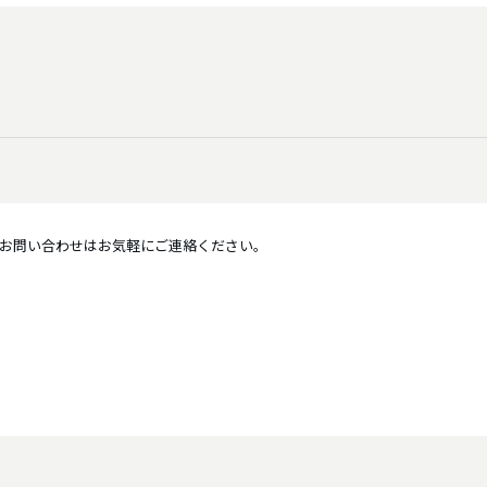
介護福祉業、教育業、金融、保険業
お問い合わせはお気軽にご連絡ください。
31人～50人、51人～100人