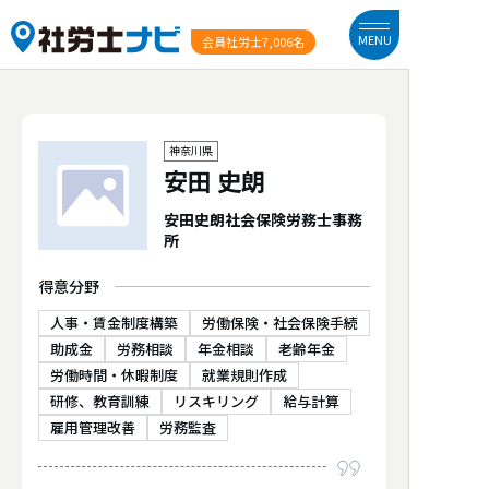
MENU
会員社労士
7,006名
神奈川県
安田 史朗
安田史朗社会保険労務士事務
所
得意分野
人事・賃金制度構築
労働保険・社会保険手続
助成金
労務相談
年金相談
老齢年金
労働時間・休暇制度
就業規則作成
研修、教育訓練
リスキリング
給与計算
雇用管理改善
労務監査