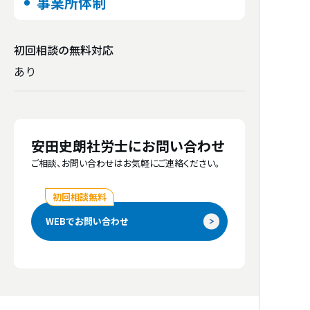
事業所体制
初回相談の
無料対応
あり
事務所のウェブサイト
安田史朗社労士にお問い合わせ
http://www.yasuda-sr.com
ご相談、お問い合わせはお気軽にご連絡ください。
初回相談無料
得意分野
WEBでお問い合わせ
人事・賃金制度構築、労働保険・社会保険手
続、助成金、労務相談、年金相談、老齢年
金、労働時間・休暇制度、就業規則作成、研
修、教育訓練、リスキリング、給与計算、雇
用管理改善、労務監査