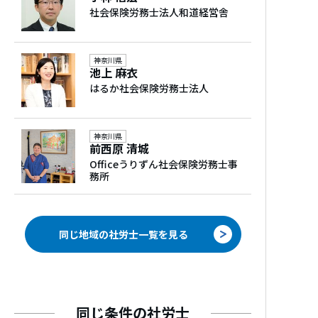
十万人を集客。「超快速勉強法（すばる
社会保険労務士法人和道経営舎
舎）」など著書多数。
保有資格
神奈川県
池上 麻衣
AFP 中小企業診断士 情報処理技術者１種
はるか社会保険労務士法人
神奈川県
前西原 清城
Officeうりずん社会保険労務士事
務所
同じ地域の社労士一覧を見る
同じ条件の社労士