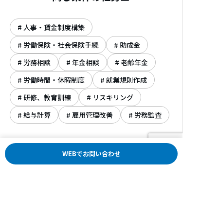
人事・賃金制度構築
労働保険・社会保険手続
助成金
労務相談
年金相談
老齢年金
労働時間・休暇制度
就業規則作成
研修、教育訓練
リスキリング
給与計算
雇用管理改善
労務監査
WEBでお問い合わせ
社労士ナビ
社労士検索
神奈川県
川崎市
安田史朗社会保険労務士事
社労士検索
広告主募集