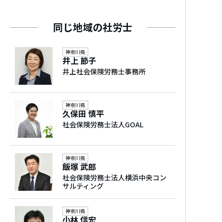
対応可能業界
同じ地域の社労士
人材派遣業、医療、介護福祉業、卸売業、小
売業、ＩＴ関連業、金融、保険業、飲食業
神奈川県
井上 節子
井上社会保険労務士事務所
対応事業規模
1人～10人、11人～30人、31人～50人、51人
～100人
神奈川県
久保田 慎平
社会保険労務士法人GOAL
経歴
1971年生まれ。中央大学経済学部出身。コン
サルティング会社を退社後、さまざまな規
神奈川県
飯塚 武郎
模・業種の外資系企業の情報システム部マ
社会保険労務士法人横浜中央コン
ネージャーを歴任。その傍ら、中小企業診断
サルティング
士・社会保険労務士としてマーケティング能
力を活かし、運営するネットラジオ番組に数
神奈川県
小林 信宏