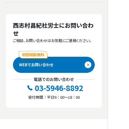
事務所のウェブサイト
https://www.aoba-chuo.net/
西志村昌紀社労士にお問い合わ
せ
一番得意な分野
ご相談、お問い合わせはお気軽にご連絡ください。
給与計算
初回相談無料
給与計算と就業規則の作成は私が大好きな
WEBでお問い合わせ
業務であり、社労士として20年以上扱って
きた分野です。長年多くの事例を見てきた
電話でのお問い合わせ
からこそ、会社ごとの実情に寄り添った最
03-5946-8892
適なご提案ができると自負しております。
また、給与計算等を効率化したいけれど、
受付時間：平日9：00～18：00
自社に合うシステムが分からないという方
もご安心ください。使いやすいツールの選
定から導入まで親身に伴走いたします。お
客様が使いたいシステムのお持ち込みにも