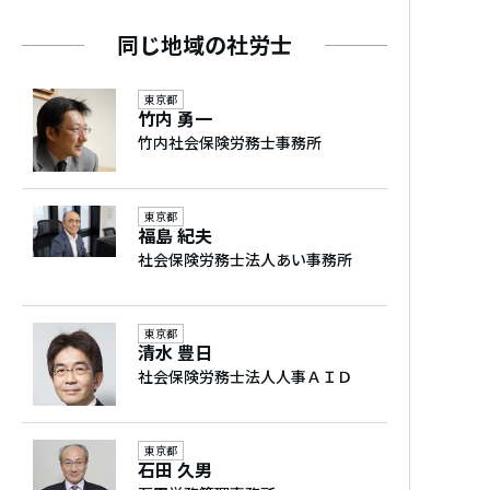
柔軟に対応しますのでご相談ください。
同じ地域の社労士
東京都
得意分野
竹内 勇一
労務相談、給与計算、就業規則作成、雇用管
竹内社会保険労務士事務所
理改善、人事・賃金制度構築、調査対応（監
督署、年金事務所等）、労使関係、労務監査
東京都
福島 紀夫
対応可能業界
社会保険労務士法人あい事務所
ＩＴ関連業、医療、介護福祉業、人材派遣業
東京都
清水 豊日
医療・介護業界は当事務所で最もご契約が
社会保険労務士法人人事ＡＩＤ
多く、事例やノウハウが多数蓄積されてい
ます。
そのため、「ほかの事業所ではこんな時ど
東京都
うしているの？」といったリアルな疑問に
石田 久男