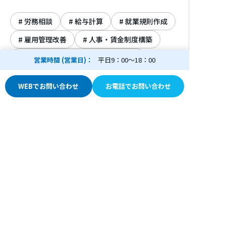
談、人事制度の構築や就業規則の策定、セミ
ナー講師などを経験する。
労務相談
給与計算
就業規則作成
雇用管理改善
人事・賃金制度構築
社会保険労務士事務所
開業年
調査対応（監督署、年金事務所等）
営業時間 (営業日)
平日9：00～18：00
2011年
労使関係
労務監査
WEBでお問い合わせ
お電話でお問い合わせ
保有資格
行政書士
社労士ナビ
社労士検索
東京都
新宿区
あおば中央社会保険労務士事
社労士検索
広告主募集
人事・労務の基礎知識
社労士ナビとは