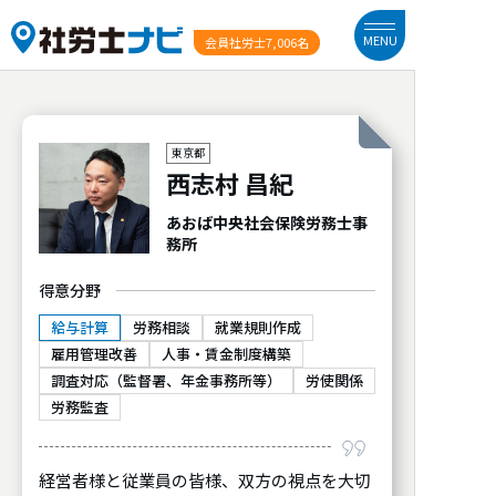
MENU
会員社労士
7,006名
東京都
西志村 昌紀
あおば中央社会保険労務士事
務所
得意分野
給与計算
労務相談
就業規則作成
雇用管理改善
人事・賃金制度構築
調査対応（監督署、年金事務所等）
労使関係
労務監査
経営者様と従業員の皆様、双方の視点を大切