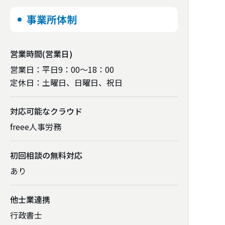
事業所体制
営業時間
(営業日)
営業日：平日9：00～18：00
定休日：土曜日、日曜日、祝日
対応可能な
クラウド
freee人事労務
初回相談の
無料対応
あり
電話番号
他士業連携
03-5946-8892
行政書士