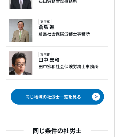
石田労務管理事務所
も、具体的な解決策をご提案可能です。業
界ならではの複雑な労務課題にもしっかり
伴走いたしますので、ぜひお気軽にご相談
東京都
ください。
倉島 進
倉島社会保険労務士事務所
対応事業規模
東京都
11人～30人、31人～50人、51人～100人、
田中 宏和
101人～300人
田中宏和社会保険労務士事務所
経歴
大学卒業後、社会保険労務士・行政書士の資
同じ地域の社労士一覧を見る
格を取得し、相続手続に特化したコンサル
ティング会社に勤務。
その後、都内大手社労士法人の人事労務コン
サルティング部門にて、国内・外資企業の社会
同じ条件の社労士
保険・労働保険手続、給与計算、人事労務相