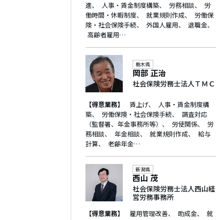
進
人事・賃金制度構築
労務相談
労
働時間・休暇制度
就業規則作成
労働保
険・社会保険手続
外国人雇用
退職金
高齢者雇用…
栃木県
岡部 正治
社会保険労務士法人ＴＭＣ
【得意業務】
賃上げ
人事・賃金制度構
築
労働保険・社会保険手続
調査対応
（監督署、年金事務所等）
労使関係
労
務相談
年金相談
就業規則作成
給与
計算
老齢年金…
新潟県
西山 茂
社会保険労務士法人西山経
営労務事務所
【得意業務】
雇用管理改善
助成金
就