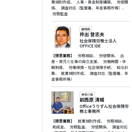
業規則作成
人事・賃金制度構築
労使関
係
調査対応（監督署、年金事務所等）
労務監査
静岡県
井出 登志夫
社会保険労務士法人
OFFICE IDE
【得意業務】
労務相談
労使関係
出
産・育児と仕事の両立支援
労働時間・休
暇制度
労働保険・社会保険手続
給与計
算
就業規則作成
調査対応（監督署、年
金事務所等）
神奈川県
前西原 清城
Officeうりずん社会保険労
務士事務所
【得意業務】
就業規則作成
労務相談
助成金
労務監査
労使関係
調査対応