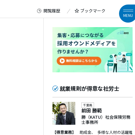
閲覧履歴
ブックマーク
MENU
就業規則が得意な社労士
千葉県
前田 勝範
勝（KATU）社会保険労務
士事務所
【得意業務】
助成金
多様な人材の活躍推