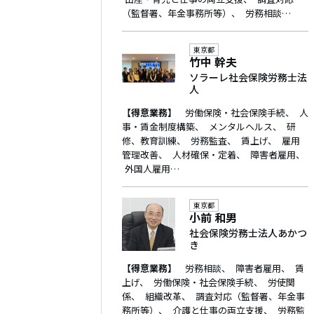
（監督署、年金事務所等）
労務相談…
東京都
竹中 幹夫
ソラーレ社会保険労務士法
人
【得意業務】
労働保険・社会保険手続
人
事・賃金制度構築
メンタルヘルス
研
修、教育訓練
労務監査
賃上げ
雇用
管理改善
人材確保・定着
障害者雇用
外国人雇用…
東京都
小前 和男
社会保険労務士法人あかつ
き
【得意業務】
労務相談
障害者雇用
賃
上げ
労働保険・社会保険手続
労使関
係
組織改革
調査対応（監督署、年金事
務所等）
介護と仕事の両立支援
労務監