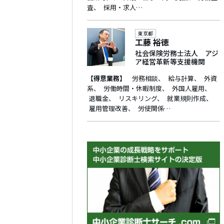
査
採用・求人…
東京都
工藤 裕徳
社会保険労務士法人 アジ
ア経営革新等支援機関
【得意業務】
労務相談
給与計算
外資
系
労働時間・休暇制度
外国人雇用
退職金
リスキリング
就業規則作成
雇用管理改善
労使関係…