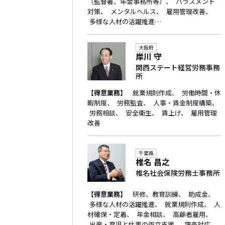
（監督署、年金事務所等）
ハラスメント
対策
メンタルヘルス
雇用管理改善
多様な人材の活躍推進…
大阪府
岸川 守
関西ステート経営労務事務
所
【得意業務】
就業規則作成
労働時間・休
暇制度
労務監査
人事・賃金制度構築
労務相談
安全衛生
賃上げ
雇用管理
改善
千葉県
椎名 昌之
椎名社会保険労務士事務所
【得意業務】
研修、教育訓練
助成金
多様な人材の活躍推進
就業規則作成
人
材確保・定着
年金相談
高齢者雇用
出産・育児と仕事の両立支援
調査対応