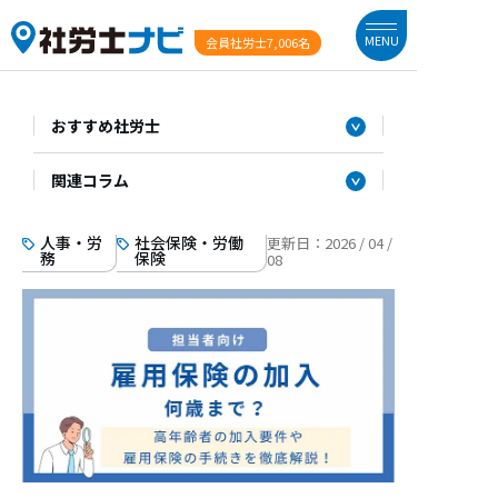
MENU
会員社労士
7,006名
おすすめ社労士
関連コラム
人事・労
社会保険・労働
更新日：
2026 / 04 /
務
保険
08