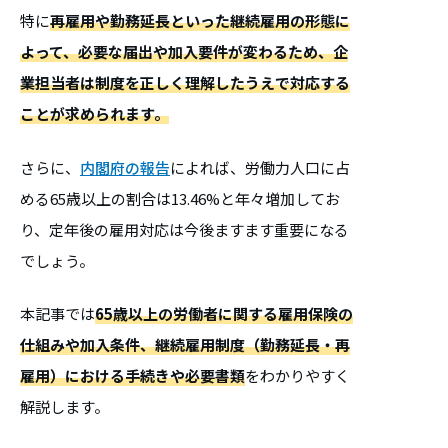
特に
再雇用や勤務延長といった継続雇用の形態に
よって、必要な届出や加入要件が変わるため、企
業担当者は制度を正しく理解したうえで対応する
ことが求められます。
さらに、
内閣府の報告
によれば、労働力人口に占
める65歳以上の割合は13.46%と年々増加してお
り、定年後の雇用対応は今後ますます重要になる
でしょう。
本記事では
65歳以上の労働者に関する雇用保険の
仕組みや加入条件、継続雇用制度（勤務延長・再
雇用）における手続きや必要書類
をわかりやすく
解説します。