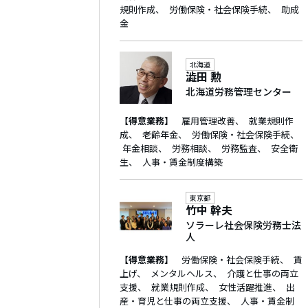
規則作成
労働保険・社会保険手続
助成
金
北海道
澁田 勲
北海道労務管理センター
【得意業務】
雇用管理改善
就業規則作
成
老齢年金
労働保険・社会保険手続
年金相談
労務相談
労務監査
安全衛
生
人事・賃金制度構築
東京都
竹中 幹夫
ソラーレ社会保険労務士法
人
【得意業務】
労働保険・社会保険手続
賃
上げ
メンタルヘルス
介護と仕事の両立
支援
就業規則作成
女性活躍推進
出
産・育児と仕事の両立支援
人事・賃金制