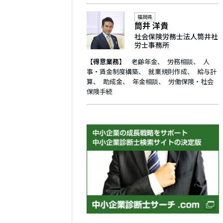
福岡県
筒井 洋貴
社会保険労務士法人筒井社
労士事務所
【得意業務】
老齢年金
労務相談
人
事・賃金制度構築
就業規則作成
給与計
算
助成金
年金相談
労働保険・社会
保険手続