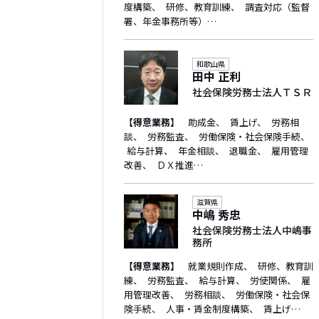
度構築
研修、教育訓練
調査対応（監督
署、年金事務所等）…
和歌山県
田中 正利
社会保険労務士法人ＴＳＲ
【得意業務】
助成金
賃上げ
労務相
談
労務監査
労働保険・社会保険手続
給与計算
年金相談
退職金
雇用管理
改善
ＤＸ推進…
滋賀県
中嶋 秀忠
社会保険労務士法人中嶋事
務所
【得意業務】
就業規則作成
研修、教育訓
練
労務監査
給与計算
労使関係
雇
用管理改善
労務相談
労働保険・社会保
険手続
人事・賃金制度構築
賃上げ…