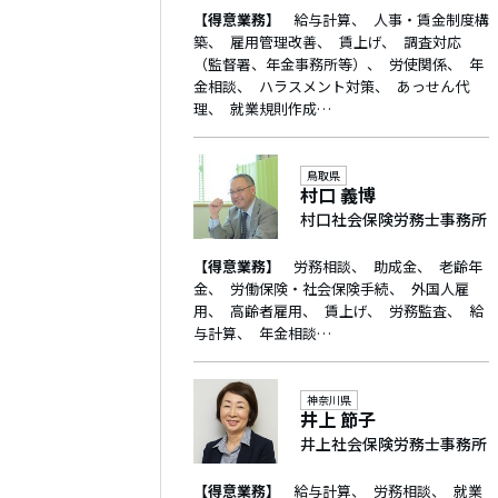
【得意業務】
給与計算
人事・賃金制度構
築
雇用管理改善
賃上げ
調査対応
（監督署、年金事務所等）
労使関係
年
金相談
ハラスメント対策
あっせん代
理
就業規則作成…
鳥取県
村口 義博
村口社会保険労務士事務所
【得意業務】
労務相談
助成金
老齢年
金
労働保険・社会保険手続
外国人雇
用
高齢者雇用
賃上げ
労務監査
給
与計算
年金相談…
神奈川県
井上 節子
井上社会保険労務士事務所
【得意業務】
給与計算
労務相談
就業