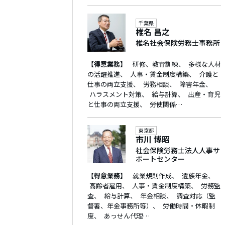
千葉県
椎名 昌之
椎名社会保険労務士事務所
【得意業務】
研修、教育訓練
多様な人材
の活躍推進
人事・賃金制度構築
介護と
仕事の両立支援
労務相談
障害年金
ハラスメント対策
給与計算
出産・育児
と仕事の両立支援
労使関係…
東京都
市川 博昭
社会保険労務士法人人事サ
ポートセンター
【得意業務】
就業規則作成
遺族年金
高齢者雇用
人事・賃金制度構築
労務監
査
給与計算
年金相談
調査対応（監
督署、年金事務所等）
労働時間・休暇制
度
あっせん代理…