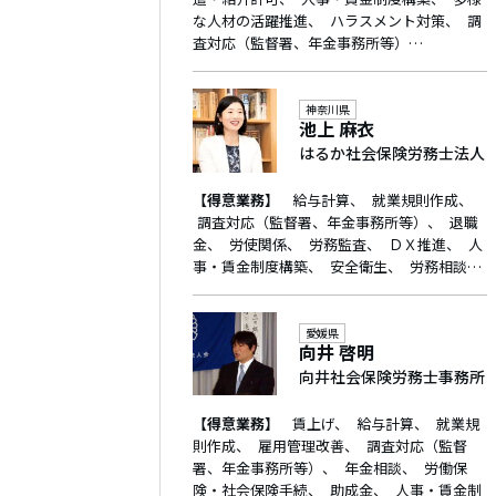
な人材の活躍推進
ハラスメント対策
調
査対応（監督署、年金事務所等）…
神奈川県
池上 麻衣
はるか社会保険労務士法人
【得意業務】
給与計算
就業規則作成
調査対応（監督署、年金事務所等）
退職
金
労使関係
労務監査
ＤＸ推進
人
事・賃金制度構築
安全衛生
労務相談…
愛媛県
向井 啓明
向井社会保険労務士事務所
【得意業務】
賃上げ
給与計算
就業規
則作成
雇用管理改善
調査対応（監督
署、年金事務所等）
年金相談
労働保
険・社会保険手続
助成金
人事・賃金制