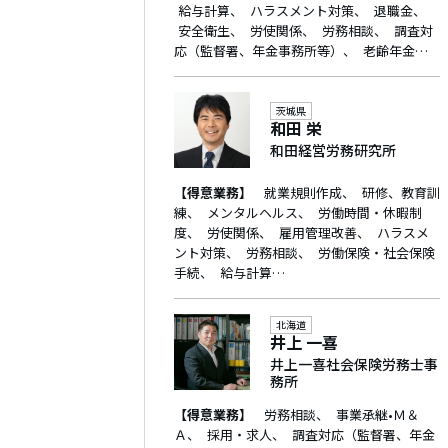
給与計算
ハラスメント対策
退職金
安全衛生
労使関係
労務相談
調査対
応（監督署、年金事務所等）
老齢年金…
茨城県
和田 栄
和田経営労務研究所
【得意業務】
就業規則作成
研修、教育訓
練
メンタルヘルス
労働時間・休暇制
度
労使関係
雇用管理改善
ハラスメ
ント対策
労務相談
労働保険・社会保険
手続
給与計算…
北海道
井上 一喜
井上一喜社会保険労務士事
務所
【得意業務】
労務相談
事業承継•Ｍ＆
Ａ
採用・求人
調査対応（監督署、年金