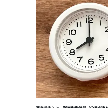
残業手当とは、
所定労働時間
（企業
が定