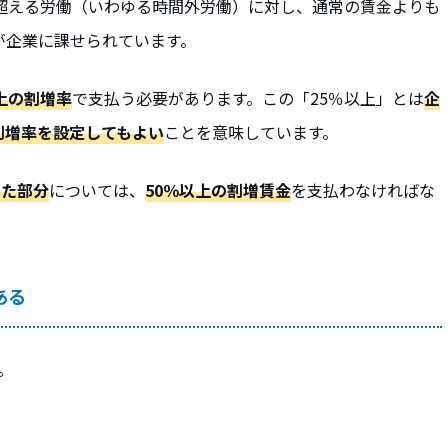
超える労働（いわゆる時間外労働）に対し、通常の賃金よりも
が企業に課せられています。
上
の割増率
で支払う必要があります。この「25％以上」とは
企
割増率を設定してもよい
ことを意味しています。
えた部分
については、
50％以上の割増賃金
を支払わなければな
ある
。