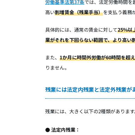
労働基準法第37条
では、法定労働時間を
高い
割増賃金（残業手当）
を支払う義務
具体的には、通常の賃金に対して
25％
以
業がそれを下回らない範囲で、より高い
また、
1か月に時間外労働が60時間を超
りません。
残業には法定内残業と法定外残業が
残業には、大きく以下の2種類があります
● 法定内残業：