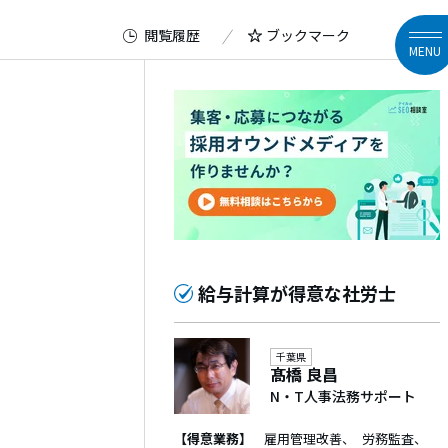
閲覧履歴
ブックマーク
MENU
給与計算が得意な社労士
千葉県
髙橋 良昌
N・T人事法務サポート
【得意業務】
雇用管理改善
労務監査