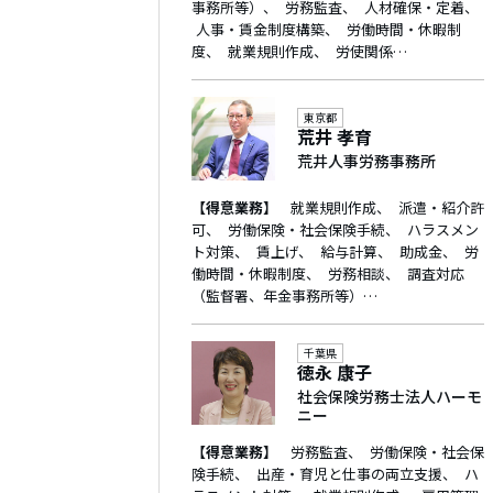
事務所等）
労務監査
人材確保・定着
人事・賃金制度構築
労働時間・休暇制
度
就業規則作成
労使関係…
東京都
荒井 孝育
荒井人事労務事務所
【得意業務】
就業規則作成
派遣・紹介許
可
労働保険・社会保険手続
ハラスメン
ト対策
賃上げ
給与計算
助成金
労
働時間・休暇制度
労務相談
調査対応
（監督署、年金事務所等）…
千葉県
徳永 康子
社会保険労務士法人ハーモ
ニー
【得意業務】
労務監査
労働保険・社会保
険手続
出産・育児と仕事の両立支援
ハ