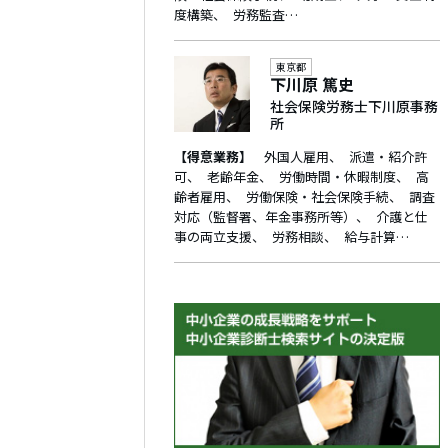
度構築
労務監査…
東京都
下川原 篤史
社会保険労務士下川原事務
所
【得意業務】
外国人雇用
派遣・紹介許
可
老齢年金
労働時間・休暇制度
高
齢者雇用
労働保険・社会保険手続
調査
対応（監督署、年金事務所等）
介護と仕
事の両立支援
労務相談
給与計算…