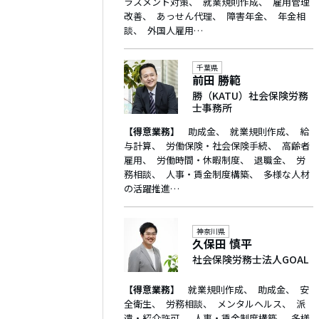
ラスメント対策
就業規則作成
雇用管理
改善
あっせん代理
障害年金
年金相
談
外国人雇用…
千葉県
前田 勝範
勝（KATU）社会保険労務
士事務所
【得意業務】
助成金
就業規則作成
給
与計算
労働保険・社会保険手続
高齢者
雇用
労働時間・休暇制度
退職金
労
務相談
人事・賃金制度構築
多様な人材
の活躍推進…
神奈川県
久保田 慎平
社会保険労務士法人GOAL
【得意業務】
就業規則作成
助成金
安
全衛生
労務相談
メンタルヘルス
派
遣・紹介許可
人事・賃金制度構築
多様