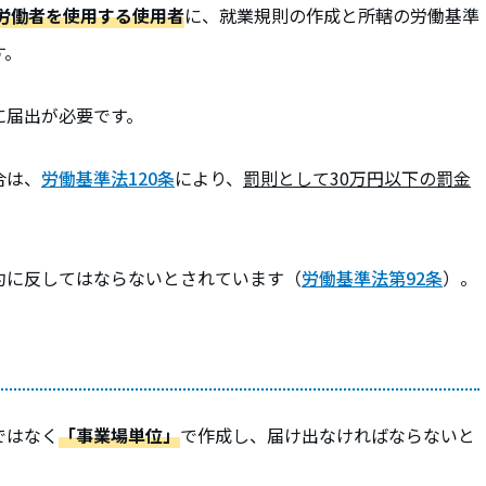
の労働者を使用する使用者
に、就業規則の作成と所轄の労働基準
す。
に届出が必要です。
合は、
労働基準法120条
により、
罰則として30万円以下の罰金
約に反してはならないとされています（
労働基準法第92条
）。
ではなく
「事業場単位」
で作成し、届け出なければならないと