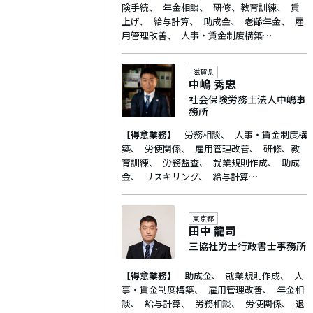
険手続
年金相談
研修、教育訓練
賃
上げ
給与計算
助成金
老齢年金
雇
用管理改善
人事・賃金制度構築…
滋賀県
中嶋 秀忠
社会保険労務士法人中嶋事
務所
【得意業務】
労務相談
人事・賃金制度構
築
労使関係
雇用管理改善
研修、教
育訓練
労務監査
就業規則作成
助成
金
リスキリング
給与計算…
東京都
田中 龍司
三協社労士行政書士事務所
【得意業務】
助成金
就業規則作成
人
事・賃金制度構築
雇用管理改善
年金相
談
給与計算
労務相談
労使関係
退