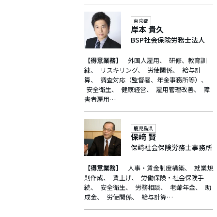
東京都
岸本 貴久
BSP社会保険労務士法人
【得意業務】
外国人雇用
研修、教育訓
練
リスキリング
労使関係
給与計
算
調査対応（監督署、年金事務所等）
安全衛生
健康経営
雇用管理改善
障
害者雇用…
鹿児島県
保﨑 賢
保﨑社会保険労務士事務所
【得意業務】
人事・賃金制度構築
就業規
則作成
賃上げ
労働保険・社会保険手
続
安全衛生
労務相談
老齢年金
助
成金
労使関係
給与計算…