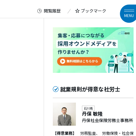
閲覧履歴
ブックマーク
MENU
就業規則が得意な社労士
石川県
丹保 敏隆
丹保社会保険労務士事務所
【得意業務】
労務監査
労働保険・社会保