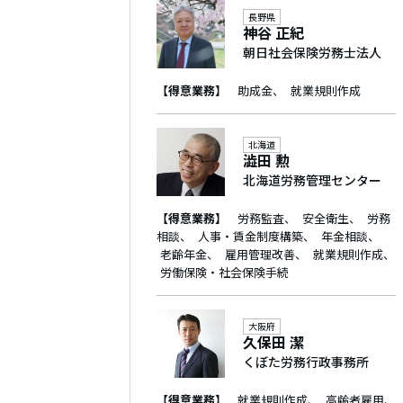
長野県
神谷 正紀
朝日社会保険労務士法人
【得意業務】
助成金
就業規則作成
北海道
澁田 勲
北海道労務管理センター
【得意業務】
労務監査
安全衛生
労務
相談
人事・賃金制度構築
年金相談
老齢年金
雇用管理改善
就業規則作成
労働保険・社会保険手続
大阪府
久保田 潔
くぼた労務行政事務所
【得意業務】
就業規則作成
高齢者雇用