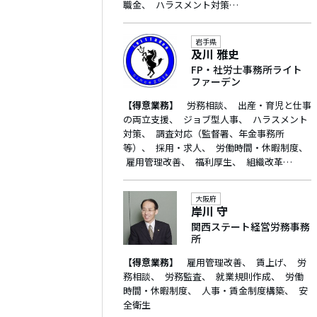
職金
ハラスメント対策…
岩手県
及川 雅史
FP・社労士事務所ライト
ファーデン
【得意業務】
労務相談
出産・育児と仕事
の両立支援
ジョブ型人事
ハラスメント
対策
調査対応（監督署、年金事務所
等）
採用・求人
労働時間・休暇制度
雇用管理改善
福利厚生
組織改革…
大阪府
岸川 守
関西ステート経営労務事務
所
【得意業務】
雇用管理改善
賃上げ
労
務相談
労務監査
就業規則作成
労働
時間・休暇制度
人事・賃金制度構築
安
全衛生