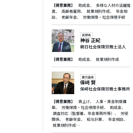
【得意業務】
助成金
多様な人材の活躍推
進
高齢者雇用
就業規則作成
年金相
談
老齢年金
労働保険・社会保険手続
長野県
神谷 正紀
朝日社会保険労務士法人
【得意業務】
助成金
就業規則作成
鹿児島県
保﨑 賢
保﨑社会保険労務士事務所
【得意業務】
賃上げ
人事・賃金制度構
築
労働保険・社会保険手続
助成金
調査対応（監督署、年金事務所等）
労使
関係
老齢年金
給与計算
年金相談
就業規則作成…