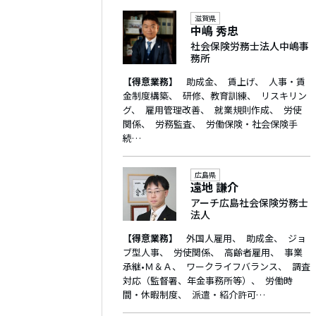
滋賀県
中嶋 秀忠
社会保険労務士法人中嶋事
務所
【得意業務】
助成金
賃上げ
人事・賃
金制度構築
研修、教育訓練
リスキリン
グ
雇用管理改善
就業規則作成
労使
関係
労務監査
労働保険・社会保険手
続…
広島県
遠地 謙介
アーチ広島社会保険労務士
法人
【得意業務】
外国人雇用
助成金
ジョ
ブ型人事
労使関係
高齢者雇用
事業
承継•Ｍ＆Ａ
ワークライフバランス
調査
対応（監督署、年金事務所等）
労働時
間・休暇制度
派遣・紹介許可…