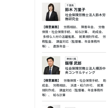
千葉県
鈴木 万里子
社会保険労務士法人鈴木労
務研究会
【得意業務】
労務相談
障害年金
労働
保険・社会保険手続
給与計算
助成金
多様な人材の活躍推進
就業規則作成
労
務監査
調査対応（監督署、年金事務所
等）
遺族年金…
神奈川県
飯塚 武郎
社会保険労務士法人横浜中
央コンサルティング
【得意業務】
労働保険・社会保険手続
助
成金
労務相談
派遣・紹介許可
就業
規則作成
調査対応（監督署、年金事務所
等）
給与計算