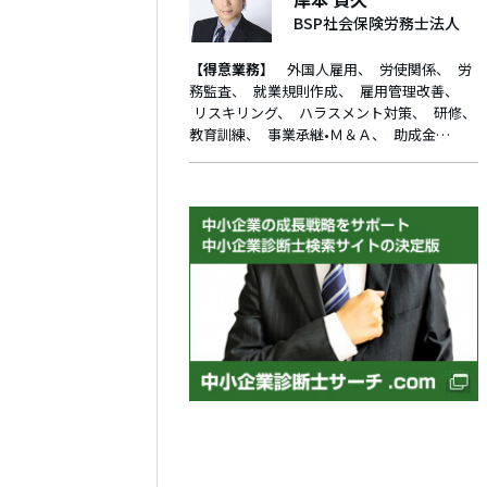
BSP社会保険労務士法人
【得意業務】
外国人雇用
労使関係
労
務監査
就業規則作成
雇用管理改善
リスキリング
ハラスメント対策
研修、
教育訓練
事業承継•Ｍ＆Ａ
助成金…