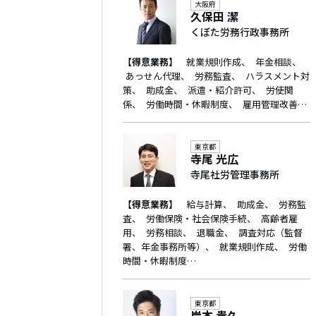
大阪府
久保田 潔
くぼた労務行政事務所
【得意業務】
就業規則作成
年金相談
あっせん代理
労務監査
ハラスメント対
策
助成金
派遣・紹介許可
労使関
係
労働時間・休暇制度
雇用管理改善…
東京都
寺尾 光広
寺尾社労管理事務所
【得意業務】
給与計算
助成金
労務監
査
労働保険・社会保険手続
高齢者雇
用
労務相談
退職金
調査対応（監督
署、年金事務所等）
就業規則作成
労働
時間・休暇制度…
東京都
岸本 貴久